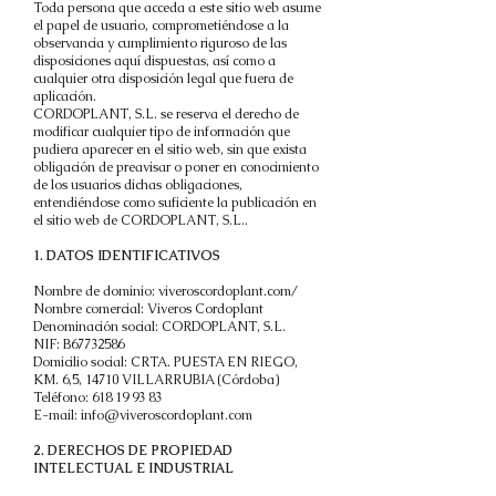
Toda persona que acceda a este sitio web asume
el papel de usuario, comprometiéndose a la
observancia y cumplimiento riguroso de las
disposiciones aquí dispuestas, así como a
cualquier otra disposición legal que fuera de
aplicación.
CORDOPLANT, S.L. se reserva el derecho de
modificar cualquier tipo de información que
pudiera aparecer en el sitio web, sin que exista
obligación de preavisar o poner en conocimiento
de los usuarios dichas obligaciones,
entendiéndose como suficiente la publicación en
el sitio web de CORDOPLANT, S.L..
1. DATOS IDENTIFICATIVOS
​Nombre de dominio: viveroscordoplant.com/
Nombre comercial: Viveros Cordoplant
Denominación social: CORDOPLANT, S.L.
NIF: B67732586
Domicilio social: CRTA. PUESTA EN RIEGO,
KM. 6,5, 14710 VILLARRUBIA (Córdoba)
Teléfono: 618 19 93 83
E-mail: info@viveroscordoplant.com
2. DERECHOS DE PROPIEDAD
INTELECTUAL E INDUSTRIAL