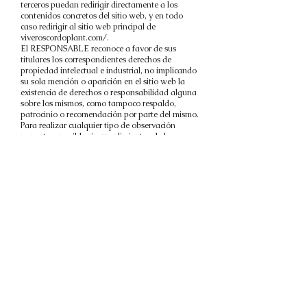
terceros puedan redirigir directamente a los
contenidos concretos del sitio web, y en todo
caso redirigir al sitio web principal de
viveroscordoplant.com/.
El RESPONSABLE reconoce a favor de sus
titulares los correspondientes derechos de
propiedad intelectual e industrial, no implicando
su sola mención o aparición en el sitio web la
existencia de derechos o responsabilidad alguna
sobre los mismos, como tampoco respaldo,
patrocinio o recomendación por parte del mismo.
Para realizar cualquier tipo de observación
respecto a posibles incumplimientos de los
derechos de propiedad intelectual o industrial,
así como sobre cualquiera de los contenidos del
sitio web, puede hacerlo a través del correo
electrónico
info@viveroscordoplant.com
.
3. EXENCIÓN DE RESPONSABILIDADES
El RESPONSABLE se exime de cualquier tipo de
responsabilidad derivada de la información
publicada en su sitio web siempre que no tenga
conocimiento efectivo de que esta información
haya sido manipulada o introducida por un
tercero ajeno al mismo o, si lo tiene, haya
actuado con diligencia para retirar los datos o
hacer imposible el acceso a ellos.