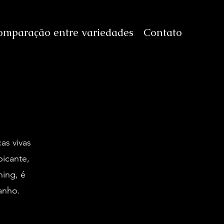
omparação entre variedades
Contato
as vivas
picante,
ning, é
anho.